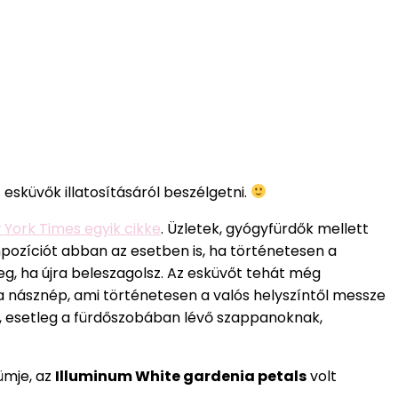
esküvők illatosításáról beszélgetni.
York Times egyik cikke
. Üzletek, gyógyfürdők mellett
mpozíciót abban az esetben is, ha történetesen a
g, ha újra beleszagolsz. Az esküvőt tehát még
” a násznép, ami történetesen a valós helyszíntől messze
s, esetleg a fürdőszobában lévő szappanoknak,
ümje, az
Illuminum White gardenia petals
volt