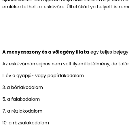
emlékeztethet az esküvőre. Ültetőkártya helyett is rem
A menyasszony és a vőlegény illata
egy teljes bejegy
Az esküvőmön sajnos nem volt ilyen illatélmény, de tal
1. év a gyapjú- vagy papírlakodalom
3. a bőrlakodalom
5. a falakodalom
7. a rézlakodalom
10. a rózsalakodalom