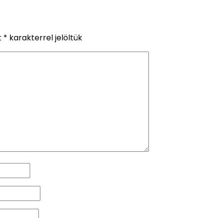
t
*
karakterrel jelöltük