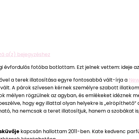
Esküvőillatosítás
zzá a(z)
bejegyzéshez
évfordulós fotóba botlottam. Ezt jelnek vettem: ideje az 
vel a terek illatosítása egyre fontosabbá vált-írja a
New 
 vált. A párok szívesen kérnek személyre szabott illatko
atok mélyen rögzülnek az agyban, és emlékeket idéznek me
eszélve, hogy egy illattal olyan helyekre is „elröpíthető
ató, ha nemcsak a teret illatosítjuk, hanem a szobákat i
sküvője
kapcsán hallottam 2011-ben. Kate kedvenc parf