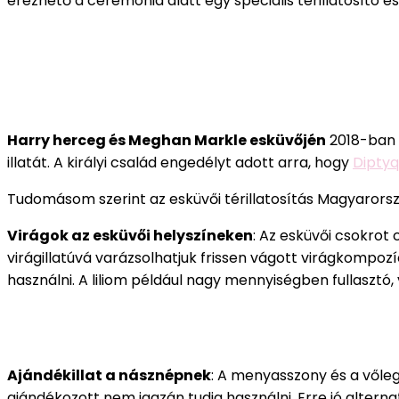
érezhető a ceremónia alatt egy speciális térillatosító 
Harry herceg és Meghan Markle esküvőjén
2018-ban M
illatát. A királyi család engedélyt adott arra, hogy
Diptyq
Tudomásom szerint az esküvői térillatosítás Magyaror
Virágok az esküvői helyszíneken
: Az esküvői csokrot
virágillatúvá varázsolhatjuk frissen vágott virágkompozíc
használni. A liliom például nagy mennyiségben fullasztó, 
Ajándékillat a násznépnek
: A menyasszony és a vőle
ajándékozott nem igazán tudja használni. Erre jó altern