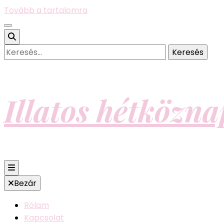
Tovább a tartalomra
Keresés:
Illatos hétközn
Bezár
Rólam
Kapcsolat