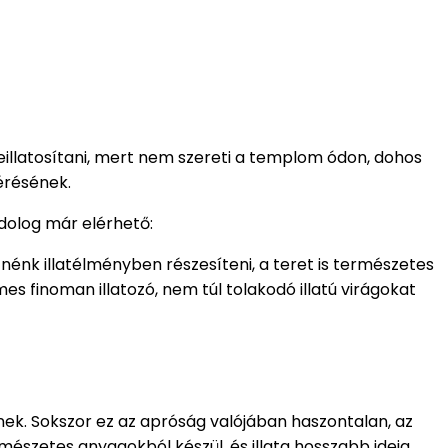
illatosítani, mert nem szereti a templom ódon, dohos
érésének.
dolog már elérhető:
nénk illatélményben részesíteni, a teret is természetes
mes finoman illatozó, nem túl tolakodó illatú virágokat
k. Sokszor ez az apróság valójában haszontalan, az
rmészetes anyagokból készül, és illata hosszabb ideig