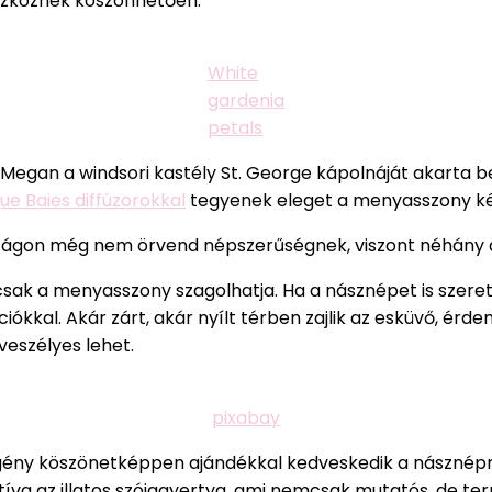
eszköznek köszönhetően.
White
gardenia
petals
egan a windsori kastély St. George kápolnáját akarta be
ue Baies diffúzorokkal
tegyenek eleget a menyasszony k
szágon még nem örvend népszerűségnek, viszont néhány 
 csak a menyasszony szagolhatja. Ha a násznépet is szeret
iókkal. Akár zárt, akár nyílt térben zajlik az esküvő, érde
veszélyes lehet.
pixabay
gény köszönetképpen ajándékkal kedveskedik a násznépne
atíva az illatos szójagyertya, ami nemcsak mutatós, de te