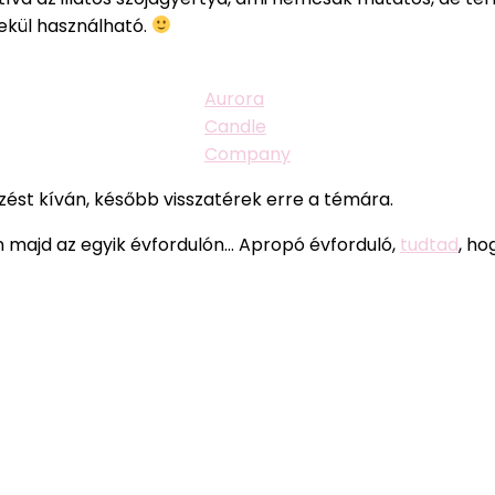
ekül használható.
Aurora
Candle
Company
zést kíván, később visszatérek erre a témára.
án majd az egyik évfordulón… Apropó évforduló,
tudtad
, ho