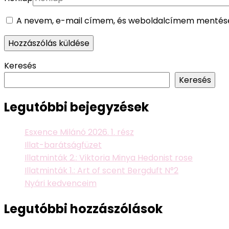
A nevem, e-mail címem, és weboldalcímem mentése
Keresés
Keresés
Legutóbbi bejegyzések
Esxence Milánó 2026. 1. rész
Illat-barátságfüzet
Illatminták 2.: Viktoria Minya Hedonist rose
Illatminták 1.: Art of scent Bergduft N°2
Nyári kedvenceim
Legutóbbi hozzászólások