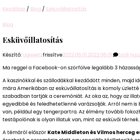
Kezdőlap
/
Blog
/
Esküvőillatosítás
Blog
Esküvőillatosítás
Készítő:
agiweitz
frissítve
2022.06.01.
2022.06.01.
Szólj ho
Ma reggel a Facebook-on szörfölve legalább 3 házassági 
A kaszinókkal és szállodákkal kezdődött minden, majd idő
mára Amerikában az esküvőillatosítás is komoly üzletté
szabadban tartják a ceremóniát. Az oka az, hogy az ill
egyedibbé és feledhetetlenné varázsolják. Arról nem is b
van, például egy tengerpartra. Az élmény tovább fokozh
testápolónak is olyan illatuk van, mint az esküvői térnek.
A témáról először
Kate Middleton és Vilmos herceg e