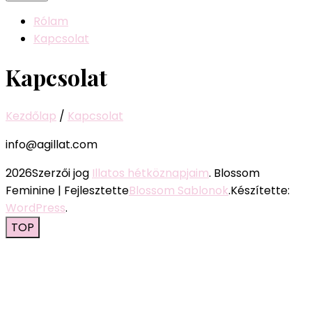
Rólam
Kapcsolat
Kapcsolat
Kezdőlap
/
Kapcsolat
info@agillat.com
2026Szerzői jog
Illatos hétköznapjaim
.
Blossom
Feminine | Fejlesztette
Blossom Sablonok
.Készítette:
WordPress
.
TOP