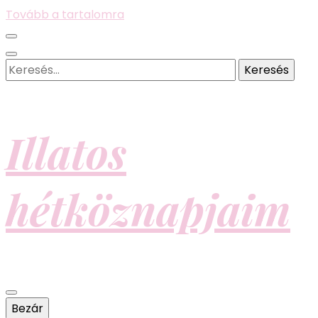
Tovább a tartalomra
Keresés:
Illatos
hétköznapjaim
Bezár