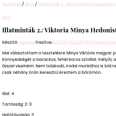
Kezdőlap
/
Blog
/
Illatminták 2.: Viktoria Minya Hedonist 
Blog
Illatminták 2.: Viktoria Minya Hedonis
Készítő:
agiweitz
frissítve
2022.08.02.
2022.08.02.
Szólj hoz
Mai választottam a tesztelésre Minya Viktória magyar pa
Könnyedségét a barackos, fehérboros szívillat mélyíti,
ősszel viselném. Nem tolakodó, irodai munkához is bátr
csak néhány órán keresztül éreztem a bőrömön.
Illat: 4
Tartósság: 2-3
Hatótávolság: 3