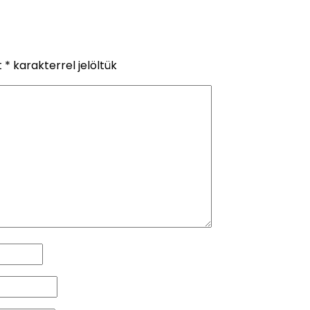
t
*
karakterrel jelöltük