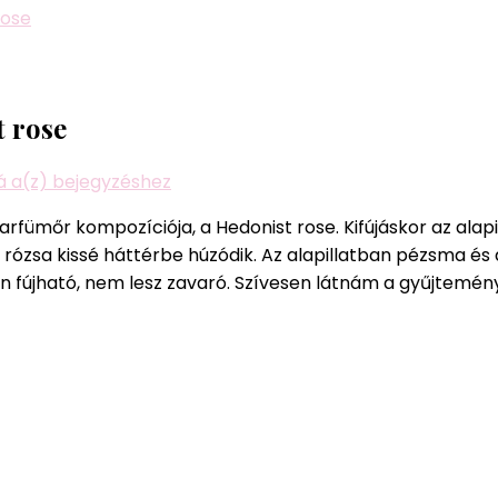
rose
t rose
Illatminták
zá a(z)
bejegyzéshez
2.:
rfümőr kompozíciója, a Hedonist rose. Kifújáskor az alapi
Viktoria
 a rózsa kissé háttérbe húzódik. Az alapillatban pézsma 
Minya
an fújható, nem lesz zavaró. Szívesen látnám a gyűjtemén
Hedonist
rose