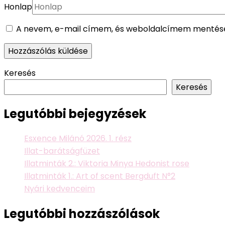
Honlap
A nevem, e-mail címem, és weboldalcímem mentése
Keresés
Keresés
Legutóbbi bejegyzések
Esxence Milánó 2026. 1. rész
Illat-barátságfüzet
Illatminták 2.: Viktoria Minya Hedonist rose
Illatminták 1.: Art of scent Bergduft N°2
Nyári kedvenceim
Legutóbbi hozzászólások