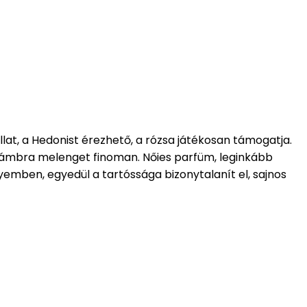
llat, a Hedonist érezhető, a rózsa játékosan támogatja.
és ámbra melenget finoman. Nőies parfüm, leginkább
yemben, egyedül a tartóssága bizonytalanít el, sajnos